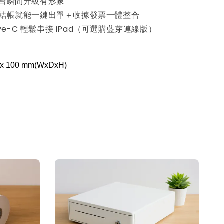
櫃台瞬間升級有形象
｜結帳就能一鍵出單＋收據發票一體整合
Tpye-C 輕鬆串接 iPad（可選購藍芽連線版）
x 100 mm(WxDxH)