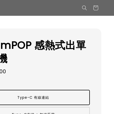
r mPOP 感熱式出單
機
900
Type-C 有線連結