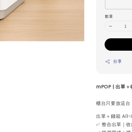
數量
分享
mPOP | 出
櫃台只要放這台
出單＋錢箱 Al
✅ 整合出單｜