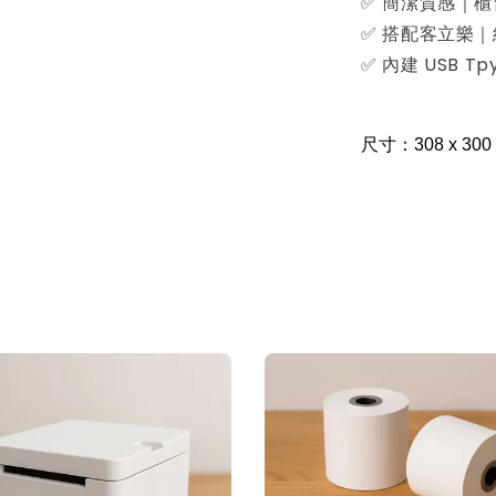
✅ 簡潔質感｜
✅ 搭配客立樂
✅ 內建 USB 
尺寸：308 x 300 