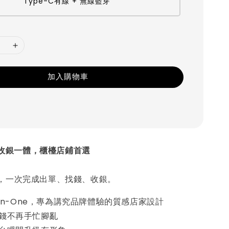
Type-C有線 + 無線藍芽
加入購物車
單＋收銀一體，櫃檯店鋪首選
，一次完成出單、找錢、收銀。
l-in-One，專為講究品牌體驗的質感店家設計
收錢不再手忙腳亂