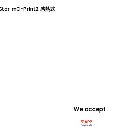
tar mC-Print2 感熱式
We accept