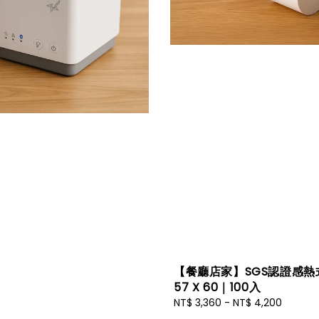
【餐廳店家】SGS認證感熱
57 X 60｜100入
Regular
NT$ 3,360
-
NT$ 4,200
price